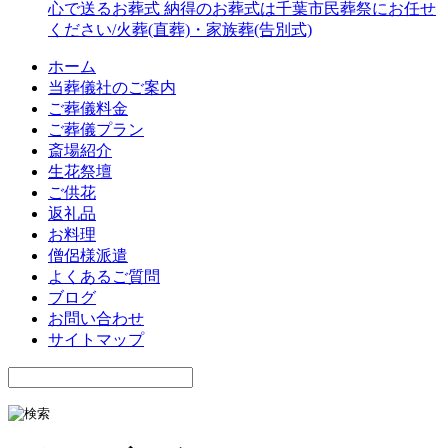
心で送るお葬式 納得のお葬式は千葉市民葬祭にお任せ
ください/火葬(直葬)・家族葬(告別式)
ホーム
当葬儀社のご案内
ご葬儀料金
ご葬儀プラン
斎場紹介
生花祭壇
ご供花
返礼品
お料理
僧侶様派遣
よくあるご質問
ブログ
お問い合わせ
サイトマップ