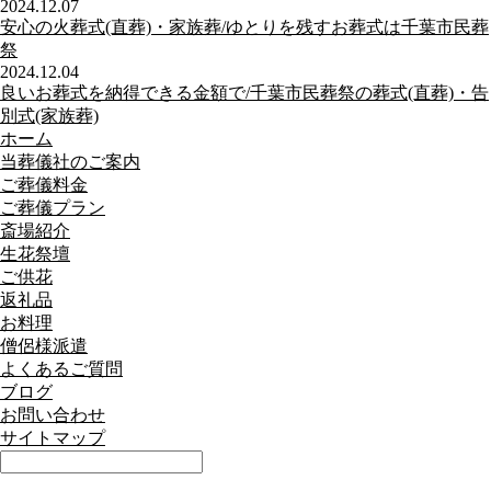
2024.12.07
安心の火葬式(直葬)・家族葬/ゆとりを残すお葬式は千葉市民葬
祭
2024.12.04
良いお葬式を納得できる金額で/千葉市民葬祭の葬式(直葬)・告
別式(家族葬)
ホーム
当葬儀社のご案内
ご葬儀料金
ご葬儀プラン
斎場紹介
生花祭壇
ご供花
返礼品
お料理
僧侶様派遣
よくあるご質問
ブログ
お問い合わせ
サイトマップ