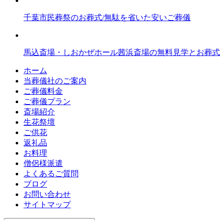
千葉市民葬祭のお葬式/無駄を省いた安いご葬儀
馬込斎場・しおかぜホール茜浜斎場の無料見学とお葬式
ホーム
当葬儀社のご案内
ご葬儀料金
ご葬儀プラン
斎場紹介
生花祭壇
ご供花
返礼品
お料理
僧侶様派遣
よくあるご質問
ブログ
お問い合わせ
サイトマップ