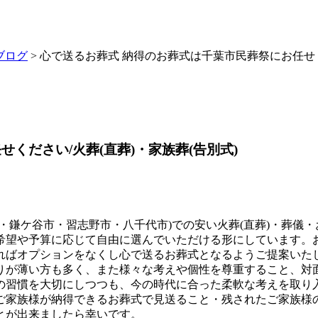
ブログ
> 心で送るお葬式 納得のお葬式は千葉市民葬祭にお任せく
ください/火葬(直葬)・家族葬(告別式)
・鎌ケ谷市・習志野市・八千代市)での安い火葬(直葬)・葬儀
希望や予算に応じて自由に選んでいただける形にしています。
ればオプションをなくし心で送るお葬式となるようご提案いた
りが薄い方も多く、また様々な考えや個性を尊重すること、対
の習慣を大切にしつつも、今の時代に合った柔軟な考えを取り
ご家族様が納得できるお葬式で見送ること・残されたご家族様
とが出来ましたら幸いです。