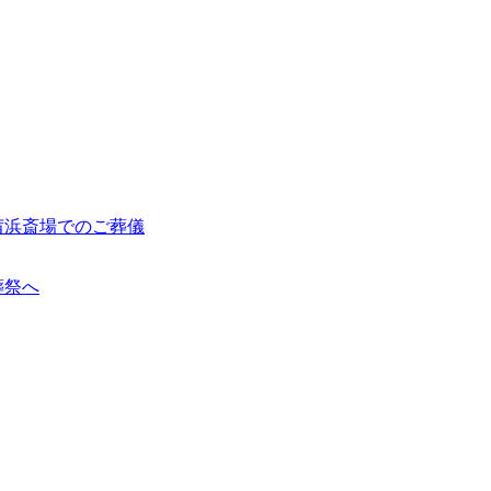
茜浜斎場でのご葬儀
葬祭へ