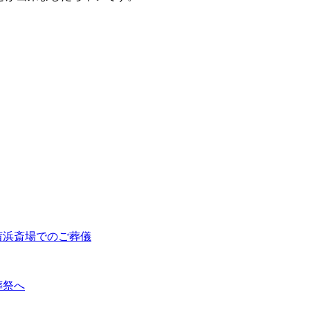
茜浜斎場でのご葬儀
葬祭へ