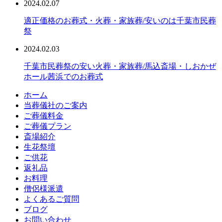
2024.02.07
適正価格のお葬式・火葬・家族葬/安いのは千葉市民葬
祭
2024.02.03
千葉市民葬祭の安い火葬・家族葬/馬込斎場・しおかぜ
ホール茜浜でのお葬式
ホーム
当葬儀社のご案内
ご葬儀料金
ご葬儀プラン
斎場紹介
生花祭壇
ご供花
返礼品
お料理
僧侶様派遣
よくあるご質問
ブログ
お問い合わせ