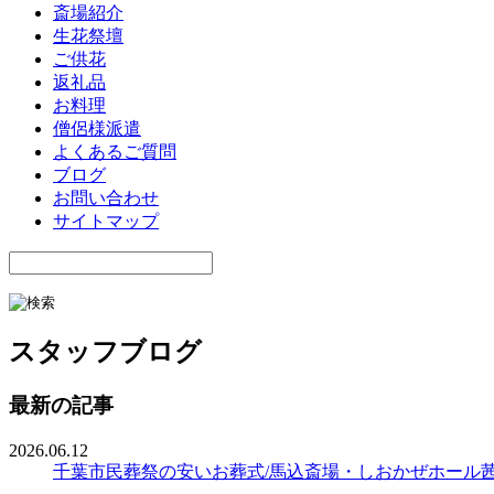
斎場紹介
生花祭壇
ご供花
返礼品
お料理
僧侶様派遣
よくあるご質問
ブログ
お問い合わせ
サイトマップ
スタッフブログ
最新の記事
2026.06.12
千葉市民葬祭の安いお葬式/馬込斎場・しおかぜホール