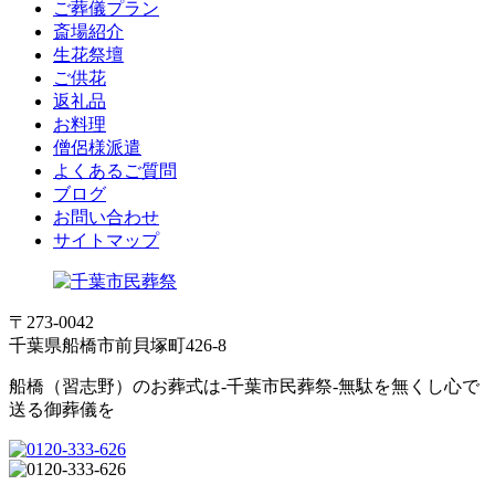
ご葬儀プラン
斎場紹介
生花祭壇
ご供花
返礼品
お料理
僧侶様派遣
よくあるご質問
ブログ
お問い合わせ
サイトマップ
〒273-0042
千葉県船橋市前貝塚町426-8
船橋（習志野）のお葬式は-千葉市民葬祭-無駄を無くし心で
送る御葬儀を