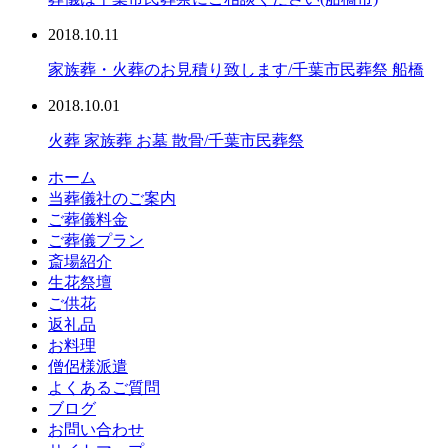
2018.10.11
家族葬・火葬のお見積り致します/千葉市民葬祭 船橋
2018.10.01
火葬 家族葬 お墓 散骨/千葉市民葬祭
ホーム
当葬儀社のご案内
ご葬儀料金
ご葬儀プラン
斎場紹介
生花祭壇
ご供花
返礼品
お料理
僧侶様派遣
よくあるご質問
ブログ
お問い合わせ