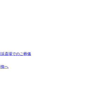
茜浜斎場でのご葬儀
葬祭へ