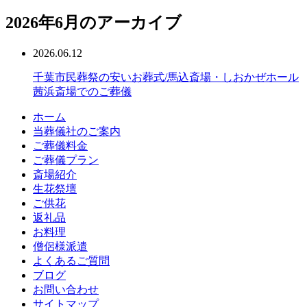
2026年6月のアーカイブ
2026.06.12
千葉市民葬祭の安いお葬式/馬込斎場・しおかぜホール
茜浜斎場でのご葬儀
ホーム
当葬儀社のご案内
ご葬儀料金
ご葬儀プラン
斎場紹介
生花祭壇
ご供花
返礼品
お料理
僧侶様派遣
よくあるご質問
ブログ
お問い合わせ
サイトマップ