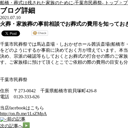
船橋・葬式は残された家族のために-千葉市民葬祭- トップ >
ブ
ブログ詳細
2021.07.10
火葬・家族葬の事前相談でお葬式の費用を知っておき
千葉市民葬祭では馬込斎場・しおかぜホール茜浜斎場(船橋市
をどのようにするか事前に決めておく方が増えています。本当
決め、宗派の確認等もしておくとお葬式の打合せの際のご家
す。ご家族様に預けて頂くとこでご依頼の際の費用の目安も分
千葉市民葬祭
住所 〒273-0042 千葉県船橋市前貝塚町426-8
電話 0120-333-626
当店facebookはこちら
http://on.fb.me/1LsZMpA
前の記事
次の記事へ