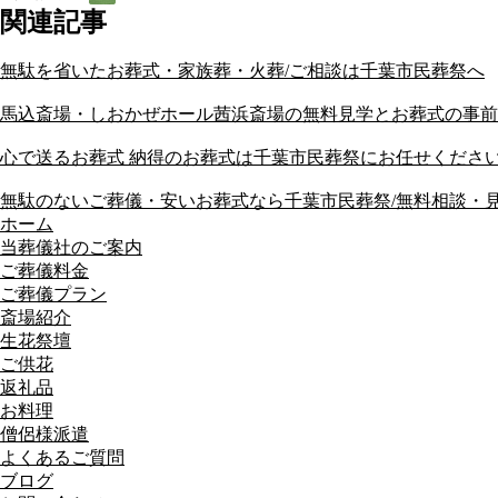
関連記事
無駄を省いたお葬式・家族葬・火葬/ご相談は千葉市民葬祭へ
馬込斎場・しおかぜホール茜浜斎場の無料見学とお葬式の事前
心で送るお葬式 納得のお葬式は千葉市民葬祭にお任せください/
無駄のないご葬儀・安いお葬式なら千葉市民葬祭/無料相談・
ホーム
当葬儀社のご案内
ご葬儀料金
ご葬儀プラン
斎場紹介
生花祭壇
ご供花
返礼品
お料理
僧侶様派遣
よくあるご質問
ブログ