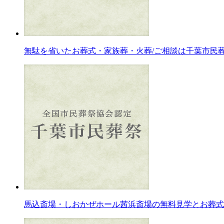
無駄を省いたお葬式・家族葬・火葬/ご相談は千葉市民
馬込斎場・しおかぜホール茜浜斎場の無料見学とお葬式