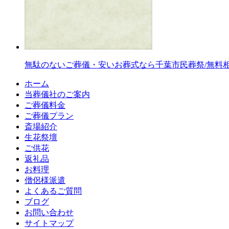
無駄のないご葬儀・安いお葬式なら千葉市民葬祭/無料
ホーム
当葬儀社のご案内
ご葬儀料金
ご葬儀プラン
斎場紹介
生花祭壇
ご供花
返礼品
お料理
僧侶様派遣
よくあるご質問
ブログ
お問い合わせ
サイトマップ