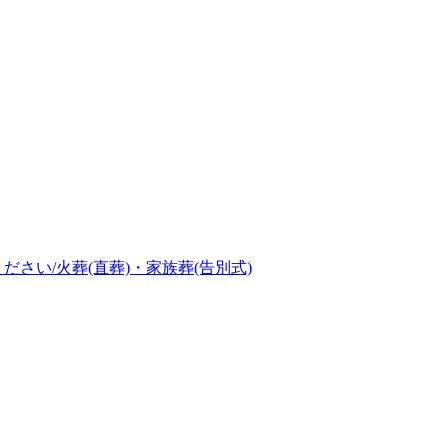
さい/火葬(直葬)・家族葬(告別式)