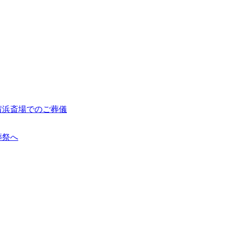
茜浜斎場でのご葬儀
葬祭へ