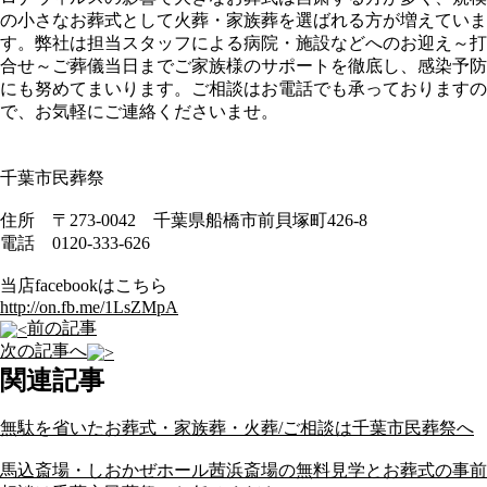
の小さなお葬式として火葬・家族葬を選ばれる方が増えていま
す。弊社は担当スタッフによる病院・施設などへのお迎え～打
合せ～ご葬儀当日までご家族様のサポートを徹底し、感染予防
にも努めてまいります。ご相談はお電話でも承っておりますの
で、お気軽にご連絡くださいませ。
千葉市民葬祭
住所 〒273-0042 千葉県船橋市前貝塚町426-8
電話 0120-333-626
当店facebookはこちら
http://on.fb.me/1LsZMpA
前の記事
次の記事へ
関連記事
無駄を省いたお葬式・家族葬・火葬/ご相談は千葉市民葬祭へ
馬込斎場・しおかぜホール茜浜斎場の無料見学とお葬式の事前