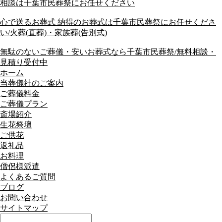
相談は千葉市民葬祭にお任せください
心で送るお葬式 納得のお葬式は千葉市民葬祭にお任せくださ
い/火葬(直葬)・家族葬(告別式)
無駄のないご葬儀・安いお葬式なら千葉市民葬祭/無料相談・
見積り受付中
ホーム
当葬儀社のご案内
ご葬儀料金
ご葬儀プラン
斎場紹介
生花祭壇
ご供花
返礼品
お料理
僧侶様派遣
よくあるご質問
ブログ
お問い合わせ
サイトマップ