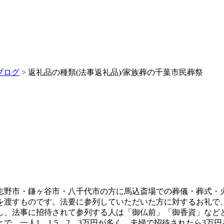
ブログ
> 返礼品の種類(法事返礼品)/家族葬の千葉市民葬祭
志野市・鎌ヶ谷市・八千代市の方に馬込斎場での葬儀・葬式・火
を渡すものです。法要に参列していただいた方に対するお礼で
し、法事に招待されて参列する人は「御仏前」「御香資」など
で、一人1、1.5、2、3万円が多く、夫婦で招待されたら3万