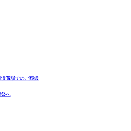
茜浜斎場でのご葬儀
葬祭へ