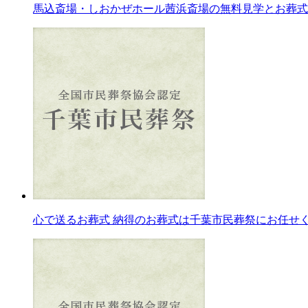
馬込斎場・しおかぜホール茜浜斎場の無料見学とお葬式
心で送るお葬式 納得のお葬式は千葉市民葬祭にお任せくだ