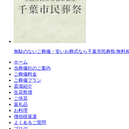
無駄のないご葬儀・安いお葬式なら千葉市民葬祭/無料
ホーム
当葬儀社のご案内
ご葬儀料金
ご葬儀プラン
斎場紹介
生花祭壇
ご供花
返礼品
お料理
僧侶様派遣
よくあるご質問
ブログ