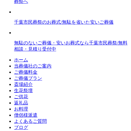
葬祭へ
千葉市民葬祭のお葬式/無駄を省いた安いご葬儀
無駄のないご葬儀・安いお葬式なら千葉市民葬祭/無料
相談・見積り受付中
ホーム
当葬儀社のご案内
ご葬儀料金
ご葬儀プラン
斎場紹介
生花祭壇
ご供花
返礼品
お料理
僧侶様派遣
よくあるご質問
ブログ