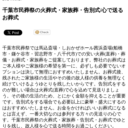
千葉市民葬祭の火葬式・家族葬・告別式/心で送る
お葬式
千葉市民葬祭では馬込斎場・しおかぜホール茜浜斎場(船橋
市・鎌ケ谷市・習志野市・八千代市)での安い火葬(直葬)・葬
儀・お葬式・家族葬をご提案しております。弊社のお葬式は
ご本人様やご家族様の希望を第一に、必ずしも必要でないオ
プションは決して無理におすすめいたしません。お葬式後、
残されたご家族様の生活やその後の故人様の供養を無理なく
続けていけるようゆとりを残したいからです。告別式をする
のが難しい場合は火葬式(直葬)で心を込めて見送りましょ
う。その後の生活のため、とにかく金額を抑えることが重要
です。告別式をする場合でも必要以上に豪華・盛大にするの
はおすすめいたしません。お金をかければいいお葬式になる
とは言えず、一番大切なのは参列する方々の見送りの心で
す。千葉市民葬祭の火葬式・家族葬・告別式・お葬式でゆと
りを残し、故人様を心で送る時間をお過ごしください。