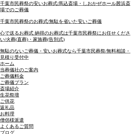
千葉市民葬祭の安いお葬式/馬込斎場・しおかぜホール茜浜斎
場でのご葬儀
千葉市民葬祭のお葬式/無駄を省いた安いご葬儀
心で送るお葬式 納得のお葬式は千葉市民葬祭にお任せくださ
い/火葬(直葬)・家族葬(告別式)
無駄のないご葬儀・安いお葬式なら千葉市民葬祭/無料相談・
見積り受付中
ホーム
当葬儀社のご案内
ご葬儀料金
ご葬儀プラン
斎場紹介
生花祭壇
ご供花
返礼品
お料理
僧侶様派遣
よくあるご質問
ブログ