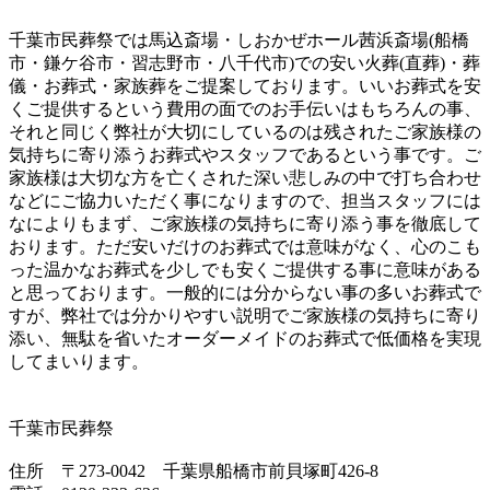
千葉市民葬祭では馬込斎場・しおかぜホール茜浜斎場(船橋
市・鎌ケ谷市・習志野市・八千代市)での安い火葬(直葬)・葬
儀・お葬式・家族葬をご提案しております。いいお葬式を安
くご提供するという費用の面でのお手伝いはもちろんの事、
それと同じく弊社が大切にしているのは残されたご家族様の
気持ちに寄り添うお葬式やスタッフであるという事です。ご
家族様は大切な方を亡くされた深い悲しみの中で打ち合わせ
などにご協力いただく事になりますので、担当スタッフには
なによりもまず、ご家族様の気持ちに寄り添う事を徹底して
おります。ただ安いだけのお葬式では意味がなく、心のこも
った温かなお葬式を少しでも安くご提供する事に意味がある
と思っております。一般的には分からない事の多いお葬式で
すが、弊社では分かりやすい説明でご家族様の気持ちに寄り
添い、無駄を省いたオーダーメイドのお葬式で低価格を実現
してまいります。
千葉市民葬祭
住所 〒273-0042 千葉県船橋市前貝塚町426-8