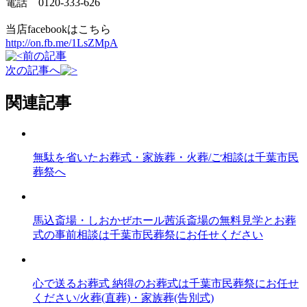
電話 0120-333-626
当店facebookはこちら
http://on.fb.me/1LsZMpA
前の記事
次の記事へ
関連記事
無駄を省いたお葬式・家族葬・火葬/ご相談は千葉市民
葬祭へ
馬込斎場・しおかぜホール茜浜斎場の無料見学とお葬
式の事前相談は千葉市民葬祭にお任せください
心で送るお葬式 納得のお葬式は千葉市民葬祭にお任せ
ください/火葬(直葬)・家族葬(告別式)