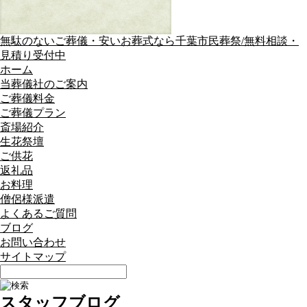
無駄のないご葬儀・安いお葬式なら千葉市民葬祭/無料相談・
見積り受付中
ホーム
当葬儀社のご案内
ご葬儀料金
ご葬儀プラン
斎場紹介
生花祭壇
ご供花
返礼品
お料理
僧侶様派遣
よくあるご質問
ブログ
お問い合わせ
サイトマップ
スタッフブログ