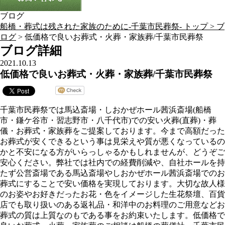
ブログ
船橋・葬式は残された家族のために-千葉市民葬祭- トップ >
ブ
ログ
> 低価格で良いお葬式・火葬・家族葬/千葉市民葬祭
ブログ詳細
2021.10.13
低価格で良いお葬式・火葬・家族葬/千葉市民葬祭
千葉市民葬祭では馬込斎場・しおかぜホール茜浜斎場(船橋
市・鎌ケ谷市・習志野市・八千代市)での安い火葬(直葬)・葬
儀・お葬式・家族葬をご提案しております。今まで高額だった
お葬式が安くできるという事は見栄えや質が悪くなっているの
かと不安になる方がいらっしゃるかもしれませんが、どうぞご
安心ください。弊社では社内での経費削減や、自社ホールを持
たず公営斎場である馬込斎場やしおかぜホール茜浜斎場でのお
葬式にすることで安い価格を実現しております。大切な故人様
のお姿やお好きだったお花・色をイメージした生花祭壇、百貨
店でも取り扱いのある返礼品・和洋中のお料理のご用意などお
葬式の質は上質なのもである事をお約束いたします。低価格で