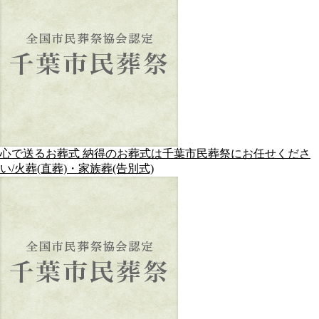
心で送るお葬式 納得のお葬式は千葉市民葬祭にお任せくださ
い/火葬(直葬)・家族葬(告別式)