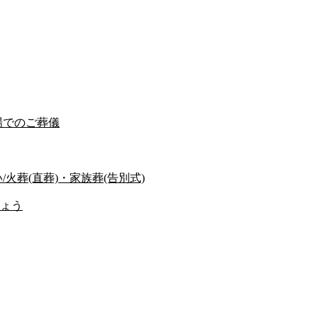
場でのご葬儀
火葬(直葬)・家族葬(告別式)
ょう