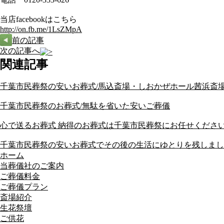
当店facebookはこちら
http://on.fb.me/1LsZMpA
前の記事
次の記事へ
関連記事
千葉市民葬祭の安いお葬式/馬込斎場・しおかぜホール茜浜斎
千葉市民葬祭のお葬式/無駄を省いた安いご葬儀
心で送るお葬式 納得のお葬式は千葉市民葬祭にお任せください/
千葉市民葬祭の安いお葬式でその後の生活にゆとりを残しまし
ホーム
当葬儀社のご案内
ご葬儀料金
ご葬儀プラン
斎場紹介
生花祭壇
ご供花