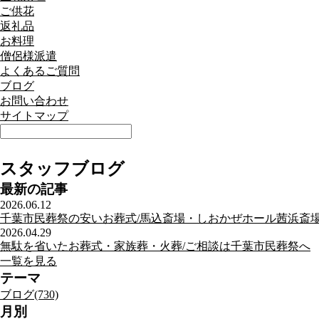
ご供花
返礼品
お料理
僧侶様派遣
よくあるご質問
ブログ
お問い合わせ
サイトマップ
スタッフブログ
最新の記事
2026.06.12
千葉市民葬祭の安いお葬式/馬込斎場・しおかぜホール茜浜斎
2026.04.29
無駄を省いたお葬式・家族葬・火葬/ご相談は千葉市民葬祭へ
一覧を見る
テーマ
ブログ(730)
月別