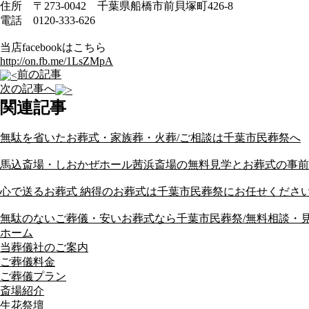
住所 〒273-0042 千葉県船橋市前貝塚町426-8
電話 0120-333-626
当店facebookはこちら
http://on.fb.me/1LsZMpA
前の記事
次の記事へ
関連記事
無駄を省いたお葬式・家族葬・火葬/ご相談は千葉市民葬祭へ
馬込斎場・しおかぜホール茜浜斎場の無料見学とお葬式の事前
心で送るお葬式 納得のお葬式は千葉市民葬祭にお任せください/
無駄のないご葬儀・安いお葬式なら千葉市民葬祭/無料相談・
ホーム
当葬儀社のご案内
ご葬儀料金
ご葬儀プラン
斎場紹介
生花祭壇