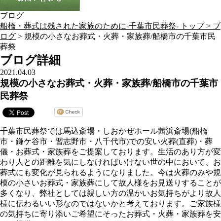
ブログ
船橋・葬式は残された家族のために-千葉市民葬祭- トップ >
ブ
ログ
> 規模の小さなお葬式・火葬・家族葬/船橋市の千葉市民
葬祭
ブログ詳細
2021.04.03
規模の小さなお葬式・火葬・家族葬/船橋市の千葉市
民葬祭
千葉市民葬祭では馬込斎場・しおかぜホール茜浜斎場(船橋
市・鎌ケ谷市・習志野市・八千代市)での安い火葬(直葬)・葬
儀・お葬式・家族葬をご提案しております。生活のあり方が変
わり人との距離を気にしなければいけない世の中において、お
葬式にも変化が見られるようになりました。今は火葬のみや規
模の小さいお葬式・家族葬にして故人様をお見送りすることが
多くなり、弊社としては親しい方の温かいお気持ちがより故人
様に伝わるいい形なのではないかと考えております。ご家族様
の気持ちに寄り添いご希望にそったお葬式・火葬・家族葬を安