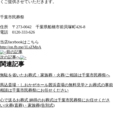
くご提供させていただきます。
千葉市民葬祭
住所 〒273-0042 千葉県船橋市前貝塚町426-8
電話 0120-333-626
当店facebookはこちら
http://on.fb.me/1LsZMpA
前の記事
次の記事へ
関連記事
無駄を省いたお葬式・家族葬・火葬/ご相談は千葉市民葬祭へ
馬込斎場・しおかぜホール茜浜斎場の無料見学とお葬式の事前
相談は千葉市民葬祭にお任せください
心で送るお葬式 納得のお葬式は千葉市民葬祭にお任せくださ
い/火葬(直葬)・家族葬(告別式)