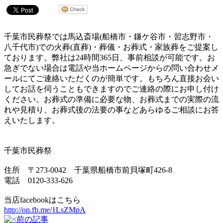
千葉市民葬祭では馬込斎場(船橋市・鎌ケ谷市・習志野市・
八千代市)での火葬(直葬)・葬儀・お葬式・家族葬をご提案し
ております。弊社は24時間365日、事前相談が可能です。お
急ぎでない場合は電話や当ホームページからの問い合わせメ
ールにてご連絡いただくのが簡単です。もちろん直接お会い
してお話を伺うこともできますのでご連絡の際にお申し付け
ください。お葬式の準備に必要な物、お葬式までの実際の流
れや見積り、お葬式後の法要の事などあらゆるご相談にお答
えいたします。
千葉市民葬祭
住所 〒273-0042 千葉県船橋市前貝塚町426-8
電話 0120-333-626
当店facebookはこちら
http://on.fb.me/1LsZMpA
前の記事