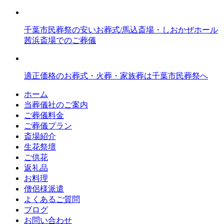
千葉市民葬祭の安いお葬式/馬込斎場・しおかぜホール
茜浜斎場でのご葬儀
適正価格のお葬式・火葬・家族葬は千葉市民葬祭へ
ホーム
当葬儀社のご案内
ご葬儀料金
ご葬儀プラン
斎場紹介
生花祭壇
ご供花
返礼品
お料理
僧侶様派遣
よくあるご質問
ブログ
お問い合わせ