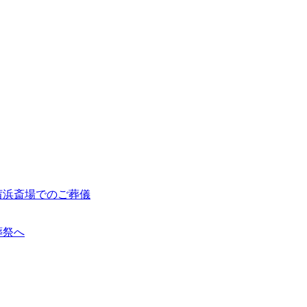
茜浜斎場でのご葬儀
葬祭へ