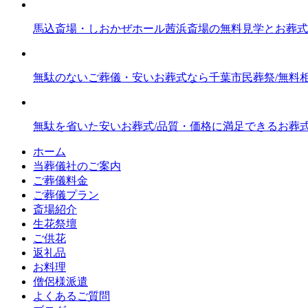
馬込斎場・しおかぜホール茜浜斎場の無料見学とお葬式
無駄のないご葬儀・安いお葬式なら千葉市民葬祭/無料
無駄を省いた安いお葬式/品質・価格に満足できるお葬
ホーム
当葬儀社のご案内
ご葬儀料金
ご葬儀プラン
斎場紹介
生花祭壇
ご供花
返礼品
お料理
僧侶様派遣
よくあるご質問