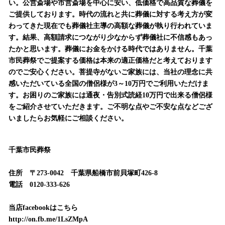
い。公営斎場や市営斎場を中心に安い、低価格で高品質な葬儀を
ご提供しております。時代の流れと共に葬儀に対する考え方が変
わってきた現在でも葬儀社主導の高額な葬儀が執り行われていま
す。結果、高額請求につながり少なからず葬儀社に不信感もあっ
たかと思います。葬儀にお金をかける時代ではありません。千葉
市民葬祭でご提案する価格は本来の適正価格だと考えております
のでご安心ください。菩提寺がないご家族には、当社の理念に共
感いただいている全国の僧侶様が3～10万円でご利用いただけま
す。お困りのご家族には通夜・告別式読経10万円で出来る僧侶様
をご紹介させていただきます。ご不明な点やご不安な点などござ
いましたらお気軽にご相談ください。
千葉市民葬祭
住所 〒273-0042 千葉県船橋市前貝塚町426-8
電話 0120-333-626
当店facebookはこちら
http://on.fb.me/1LsZMpA