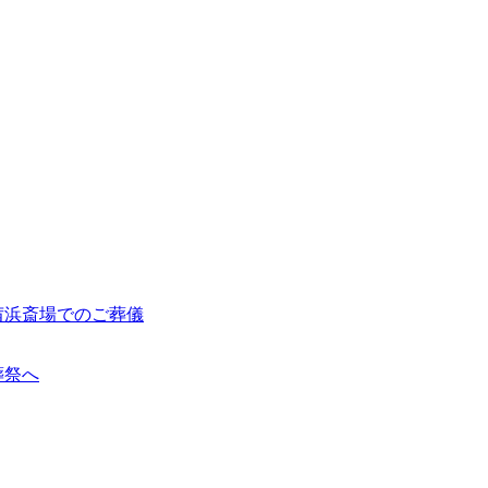
茜浜斎場でのご葬儀
葬祭へ