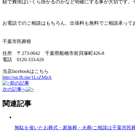
額で費用はいくら掛かるのかなど明確にする事が大切です。
お電話でのご相談はもちろん、出張料も無料でご相談承って
千葉市民葬祭
住所 〒273-0042 千葉県船橋市前貝塚町426-8
電話 0120-333-626
当店facebookはこちら
http://on.fb.me/1LsZMpA
前の記事
次の記事へ
関連記事
無駄を省いたお葬式・家族葬・火葬/ご相談は千葉市民