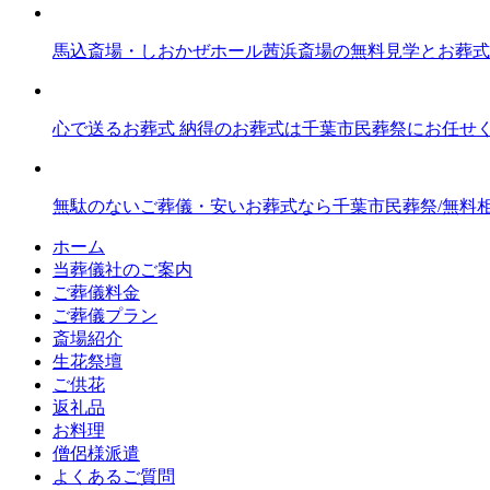
馬込斎場・しおかぜホール茜浜斎場の無料見学とお葬式
心で送るお葬式 納得のお葬式は千葉市民葬祭にお任せくだ
無駄のないご葬儀・安いお葬式なら千葉市民葬祭/無料
ホーム
当葬儀社のご案内
ご葬儀料金
ご葬儀プラン
斎場紹介
生花祭壇
ご供花
返礼品
お料理
僧侶様派遣
よくあるご質問